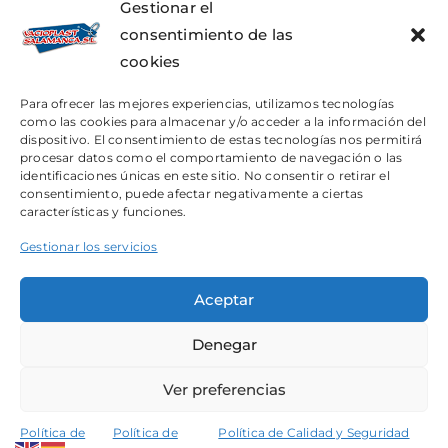
Gestionar el
consentimiento de las
cookies
Textos Legales:
Para ofrecer las mejores experiencias, utilizamos tecnologías
como las cookies para almacenar y/o acceder a la información del
dispositivo. El consentimiento de estas tecnologías nos permitirá
Política de Privacidad
procesar datos como el comportamiento de navegación o las
identificaciones únicas en este sitio. No consentir o retirar el
consentimiento, puede afectar negativamente a ciertas
características y funciones.
Política de Cookies
|
Accesibilidad
Gestionar los servicios
Aceptar
Calidad y Seguridad Alimentaria
Denegar
Ver preferencias
© COPYRIGHT – VACIOPLAST SALAMANCA 2023
Política de
Política de
Política de Calidad y Seguridad