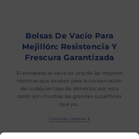
Bolsas De Vacío Para
Mejillón: Resistencia Y
Frescura Garantizada
El envasado al vacío es una de las mejores
técnicas que existen para la conservación
de cualquier tipo de alimento, por esta
razón son muchas las grandes superficies
que ya…
Continuar Leyendo